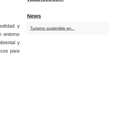
News
odidad y
Turismo sostenible en...
n entorno
mbiental y
icos para