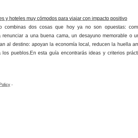
s y hoteles muy cómodos para viajar con impacto positivo
do combinas dos cosas que hoy ya no son opuestas: com
fica renunciar a una buena cama, un desayuno memorable o u
ian al destino: apoyan la economía local, reducen la huella a
 los pueblos.En esta guía encontrarás ideas y criterios práct
Policy
-