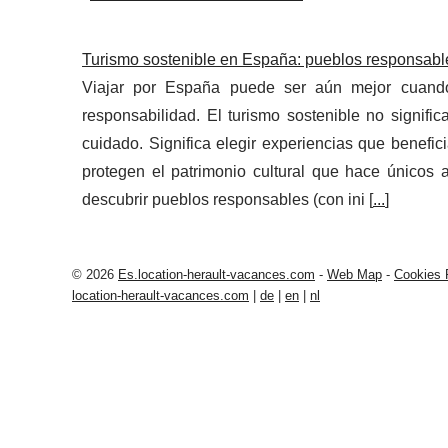
Turismo sostenible en España: pueblos responsable
Viajar por España puede ser aún mejor cuan
responsabilidad. El turismo sostenible no signi
cuidado. Significa elegir experiencias que benefic
protegen el patrimonio cultural que hace únicos a
descubrir pueblos responsables (con ini [
...
]
© 2026
Es.location-herault-vacances.com
-
Web Map
-
Cookies 
location-herault-vacances.com
|
de
|
en
|
nl